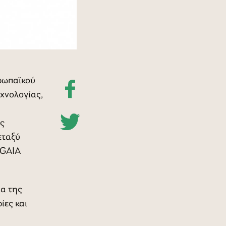
υρωπαϊκού
χνολογίας,
ης
εταξύ
 GAIA
ια της
ίες και