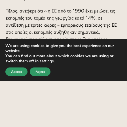
Τέλος, ανέφερε ότι «η ΕΕ από το 1990 έχει μειώσει τις
εκπομπές του τομέα της γεωργίας κατά 14%, σε
αντίθεση με τρίτες χώρες – εμπορικούς εταίρους της ΕΕ
στις οποίες οι εκπομπές αυξήθηκαν σημαντικά,
δημιουργώντας εύλογη απορία στους Ευρωπαίους
We are using cookies to give you the best experience on our
παραγωγούς σε σχέση με τους δίκαιους όρους
website.
ανταγωνισμού με τους συναδέλφους τους από άλλες
You can find out more about which cookies we are using or
περιοχές του πλανήτη. Ωστόσο, θα πρέπει να επισημανθεί
switch them off in
settings
.
ότι ο κόσμος της παραγωγής ήδη εφαρμόζει λύσεις προς
Accept
Reject
την κατεύθυνση της βιωσιμότητας και επιθυμεί να
προχωρήσει στην περαιτέρω ανάπτυξή τους,
λαμβάνοντας όμως υπόψη τον αναγκαίο χρόνο για μια
ομαλή πράσινη μετάβαση και τις σημαντικές επενδύσεις
που χρειάζεται να γίνουν στις αγροτικές εκμεταλλεύσεις,
ειδικά σε ότι αφορά τη γνώση και την καινοτομία».
Κλείνοντας, η κα. Τσιφόρου τόνισε ότι «η Κοινή Αγροτική